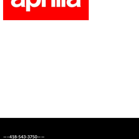
—–418-543-3750——